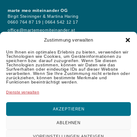
marte meo miteinander OG
Birgit Steininger & Martina Haring
0660 764 87 19 | 0664 542 12 17
office@martemeomiteinander.at
Zustimmung verwalten
Kursorte: Schattendorf (Bgld.) und Perg (OÖ)
Um Ihnen ein optimales Erlebnis zu bieten, verwenden wir
Technologien wie Cookies, um Geräteinformationen zu
speichern bzw. darauf zuzugreifen. Wenn Sie diesen
Technologien zustimmen, können wir Daten wie das
Surfverhalten oder eindeutige IDs auf dieser Website
verarbeiten. Wenn Sie Ihre Zustimmung nicht erteilen oder
zurückziehen, können bestimmte Merkmale und
Funktionen beeinträchtigt werden.
Dienste verwalten
AKZEPTIEREN
ABLEHNEN
Facebook
VOREINSTELLUNGEN ANZEIGEN