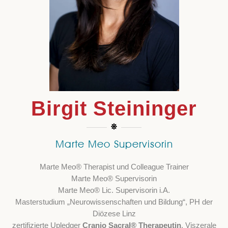
Birgit Steininger
Marte Meo Supervisorin
Marte Meo® Therapist und Colleague Trainer
Marte Meo® Supervisorin
Marte Meo® Lic. Supervisorin i.A.
Masterstudium „Neurowissenschaften und Bildung“, PH der
Diözese Linz
zertifizierte Upledger
Cranio Sacral® Therapeutin
, Viszerale