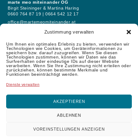
marte meo miteinander OG
Birgit Steininger & Martina Haring
0660 764 87 19 | 0664 542 12 17
office@martemeomiteinander.at
Zustimmung verwalten
Kursorte: Schattendorf (Bgld.) und Perg (OÖ)
Um Ihnen ein optimales Erlebnis zu bieten, verwenden wir
Technologien wie Cookies, um Geräteinformationen zu
speichern bzw. darauf zuzugreifen. Wenn Sie diesen
Technologien zustimmen, können wir Daten wie das
Surfverhalten oder eindeutige IDs auf dieser Website
verarbeiten. Wenn Sie Ihre Zustimmung nicht erteilen oder
zurückziehen, können bestimmte Merkmale und
Funktionen beeinträchtigt werden.
Dienste verwalten
AKZEPTIEREN
ABLEHNEN
Facebook
VOREINSTELLUNGEN ANZEIGEN
©
martemeomiteinander.at
2026 |
Impressum
|