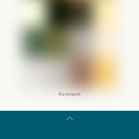
Kursraum
Back
To
Top