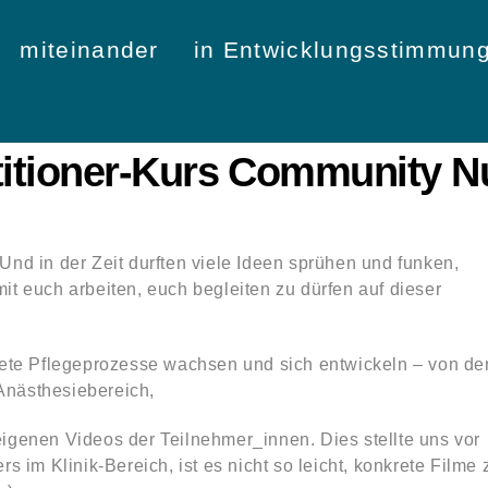
miteinander
in Entwicklungsstimmun
titioner-Kurs Community N
! Und in der Zeit durften viele Ideen sprühen und funken,
t euch arbeiten, euch begleiten zu dürfen auf dieser
rete Pflegeprozesse wachsen und sich entwickeln – von de
Anästhesiebereich,
igenen Videos der Teilnehmer_innen. Dies stellte uns vor
 im Klinik-Bereich, ist es nicht so leicht, konkrete Filme 