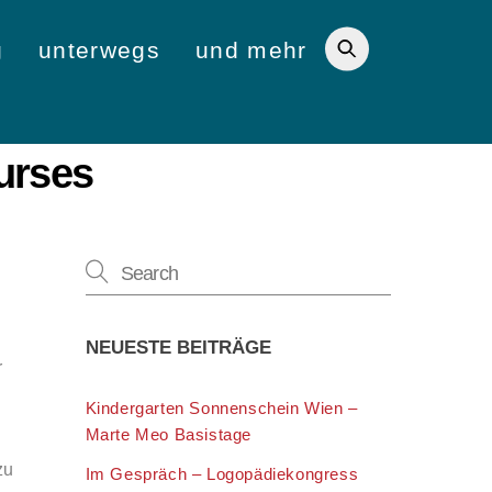
g
unterwegs
und mehr
urses
NEUESTE BEITRÄGE
r
Kindergarten Sonnenschein Wien –
Marte Meo Basistage
zu
Im Gespräch – Logopädiekongress