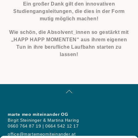
Ein großer Dank gilt den innovativen
Studiengangsleitungen, die dies in der Form
mutig möglich machen!
Wie schön, die Absolvent_innen so gestärkt mit
„HAPP HAPP MOMENTEN“ aus ihrem eigenen
Tun in ihre berufliche Laufbahn starten zu
lassen!
Back
To
Top
marte meo miteinander OG
Birgit Steininger & Martina Haring
0660 764 87 19 | 0664 542 12 17
office@martemeomiteinander.at