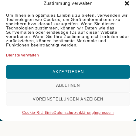
Back
Zustimmung verwalten
To
Top
Um Ihnen ein optimales Erlebnis zu bieten, verwenden wir
Technologien wie Cookies, um Geräteinformationen zu
speichern bzw. darauf zuzugreifen. Wenn Sie diesen
marte meo miteinander OG
Technologien zustimmen, können wir Daten wie das
Birgit Steininger & Martina Haring
Surfverhalten oder eindeutige IDs auf dieser Website
verarbeiten. Wenn Sie Ihre Zustimmung nicht erteilen oder
0660 764 87 19 | 0664 542 12 17
zurückziehen, können bestimmte Merkmale und
Funktionen beeinträchtigt werden.
office@martemeomiteinander.at
Kursorte: Schattendorf (Bgld.) und Perg (OÖ)
Dienste verwalten
AKZEPTIEREN
ABLEHNEN
VOREINSTELLUNGEN ANZEIGEN
Cookie-Richtlinie
Datenschutzerklärung
Impressum